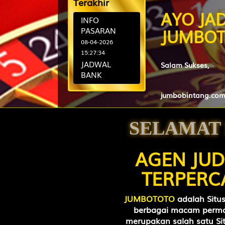
Terakhir
AYO JA
INFO
JUMBO
PASARAN
08-04-2026
15:27:34
JADWAL
Salam Sukses,
BANK
29-05-2025
jumbobintang.co
00:52:16
SELAMAT
AGEN JUD
TERPERC
JUMBOTOTO
adalah Situs
berbagai macam perma
merupakan salah satu Si